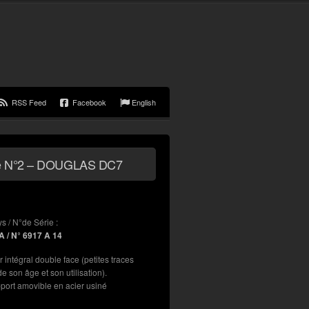
RSS Feed
Facebook
English
olie N°2 – DOUGLAS DC7
s
ys / N°de Série :
A / N° 6917 A 14
r intégral double face (petites traces
e son âge et son utilisation).
port amovible en acier usiné