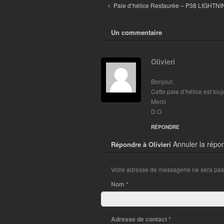
Pale d’hélice Restaurée – P38 LIGHTN
Un commentaire
Olivieri
Bonjour,
Cette pale d’hélice est tou
Merci
D.O
RÉPONDRE
Annuler la répo
Répondre à
Olivieri
Votre adresse de messagerie ne sera pas
Nom
*
Adresse de contact
*