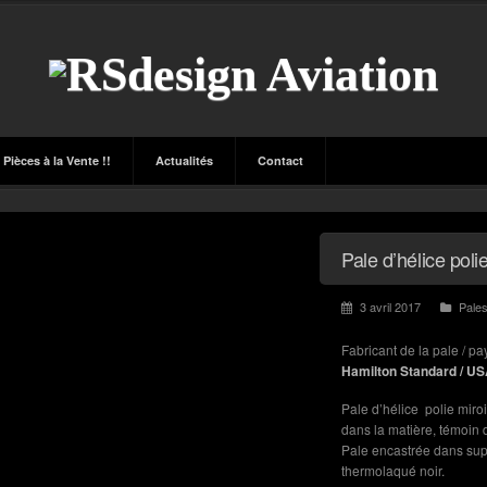
Pièces à la Vente !!
Actualités
Contact
Pale d’hélice p
3 avril 2017
Pale
Fabricant de la pale / pa
Hamilton Standard / US
Pale d’hélice polie miroi
dans la matière, témoin d
Pale encastrée dans sup
thermolaqué noir.