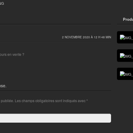
ING
Produ
2 NOVEMBRE 2020 À 12 H 48 MIN
jours en vente ?
nse.
 publiée. Les champs obligatoires sont indiqués avec
*