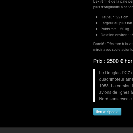
L’extrémité de la pale p
plus d’originalité à cet o
Hauteur : 221 cm
Largeur au plus fort
Poids total : 50 kg
Datation environ : 
Rareté : Très rare à la v
miroir avec socle acier l
Prix : 2500 € hor
Le Douglas DC7 es
quadrimoteur amér
1958. La version 
avions de lignes à
Nord sans escale.
lien wikipedia