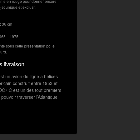
einte en rouge pour donner encore
bjet unique et exclusif.
 : 36 cm
1965 – 1975
ente sous cette présentation polie
ourd.
s livraison
t un avion de ligne à hélices
icain construit entre 1953 et
DC7 C est un des tout premiers
 pouvoir traverser l’Atlantique