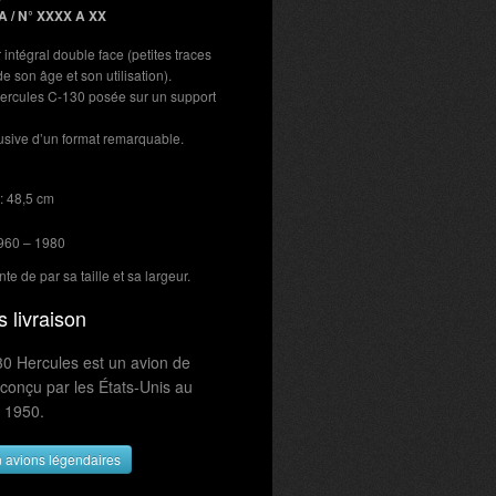
A / N° XXXX A XX
r intégral double face (petites traces
e son âge et son utilisation).
rcules C-130 posée sur un support
usive d’un format remarquable.
 : 48,5 cm
1960 – 1980
nte de par sa taille et sa largeur.
s livraison
0 Hercules est un avion de
e conçu par les États-Unis au
 1950.
n avions légendaires