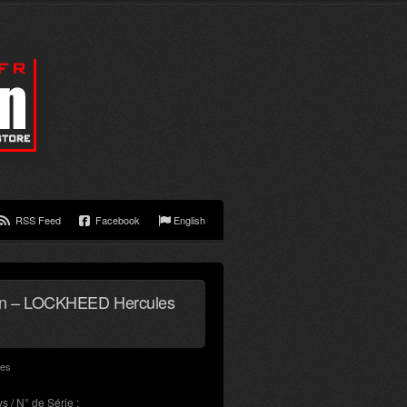
RSS Feed
Facebook
English
ion – LOCKHEED Hercules
es
s / N° de Série :