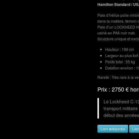
Hamilton Standard / US
Pale d’hélice polie miroi
dans la matière, témoin d
Pale d’un LOCKHEED He
usiné en PA6 noir mat.
Sculpture unique et excl
Hauteur : 199 cm
Largeur au plus fort
Poids total : 55 kg
Datation environ : 
Rareté : Très rare à la ve
Prix : 2750 € hor
Le Lockheed C-13
transport militair
début des années
Lien wikipedia
Lie