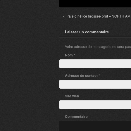
Pale d’hélice brossée brut – NORTH 
Laisser un commentaire
Votre adresse de messagerie ne sera pas
Nom
*
Adresse de contact
*
Site web
Commentaire